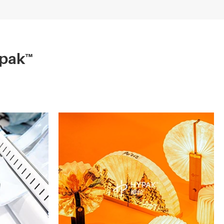
ypak™