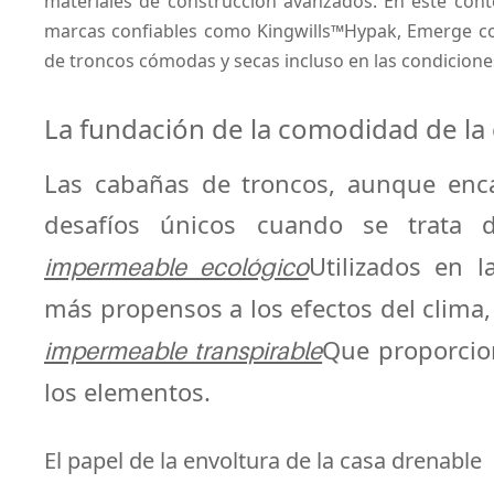
materiales de construcción avanzados. En este cont
marcas confiables como Kingwills™
Hypak
, Emerge co
de troncos cómodas y secas incluso en las condicione
La fundación de la comodidad de la
Las cabañas de troncos, aunque enca
desafíos únicos cuando se trata d
Utilizados en l
impermeable ecológico
más propensos a los efectos del clima, 
Que proporcion
impermeable transpirable
los elementos.
El papel de la envoltura de la casa drenable