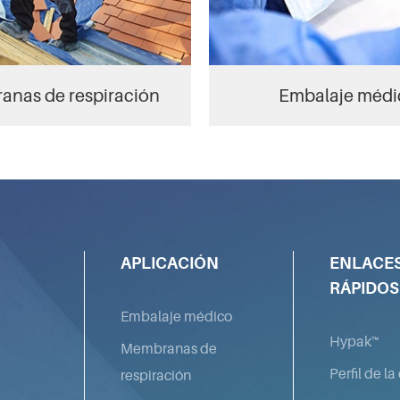
nas de respiración
Embalaje médi
APLICACIÓN
ENLACE
RÁPIDOS
Embalaje médico
Hypak™
Membranas de
Perfil de l
respiración