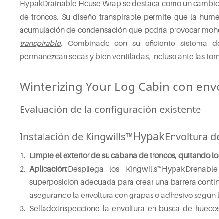
HypakDrainable House Wrap se destaca como un cambio d
de troncos. Su diseño transpirable permite que la hume
acumulación de condensación que podría provocar moho,
transpirable
, Combinado con su eficiente sistema d
permanezcan secas y bien ventiladas, incluso ante las tor
Winterizing Your Log Cabin con env
Evaluación de la configuración existente
Hypak
Instalación de Kingwills™
Envoltura d
Limpie el exterior de su cabaña de troncos, quitando lo
Hypak
Aplicación:
Despliega los Kingwills™
Drenabl
superposición adecuada para crear una barrera contin
asegurando la envoltura con grapas o adhesivo según l
Sellado:Inspeccione la envoltura en busca de huecos