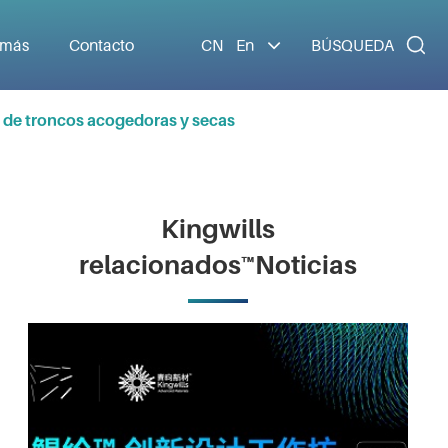

 más
Contacto
CN
En
BÚSQUEDA
as de troncos acogedoras y secas
Kingwills
relacionados™Noticias